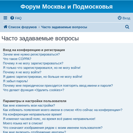
Форум Москвы и Подмосковья
FAQ
Вход
П
Список форумов
Часто задаваемые вопросы
о
Часто задаваемые вопросы
и
с
Вход на конференцию и регистрация
Зачем мне нужно регистрироваться?
к
Что такое COPPA?
Почему я не могу зарегистрироваться?
Я только что зарегистрировался, но не могу войти!
Почему я не могу войти?
Я давно зарегистрирован, но больше не могу войти!
Я забыл пароль!
Почему мне периодически приходится повторять ввод имени и пароля?
Что делает функция «Удалить cookies»?
Параметры и настройки пользователя
Как мне изменить мои настройки?
Как избежать появления моего имени в списке «Кто сейчас на конференции»?
На конференции неправильное время!
Я изменил часовой пояс, но время всё равно неправильное!
Моего языка нет в списке!
Что означают изображения рядом с моим именем пользователя?
Как мне включить отображение аватары?