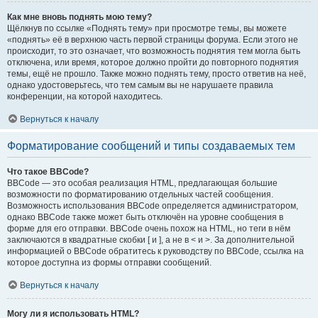
Как мне вновь поднять мою тему?
Щёлкнув по ссылке «Поднять тему» при просмотре темы, вы можете
«поднять» её в верхнюю часть первой страницы форума. Если этого не
происходит, то это означает, что возможность поднятия тем могла быть
отключена, или время, которое должно пройти до повторного поднятия
темы, ещё не прошло. Также можно поднять тему, просто ответив на неё,
однако удостоверьтесь, что тем самым вы не нарушаете правила
конференции, на которой находитесь.
Вернуться к началу
Форматирование сообщений и типы создаваемых тем
Что такое BBCode?
BBCode — это особая реализация HTML, предлагающая большие
возможности по форматированию отдельных частей сообщения.
Возможность использования BBCode определяется администратором,
однако BBCode также может быть отключён на уровне сообщения в
форме для его отправки. BBCode очень похож на HTML, но теги в нём
заключаются в квадратные скобки [ и ], а не в < и >. За дополнительной
информацией о BBCode обратитесь к руководству по BBCode, ссылка на
которое доступна из формы отправки сообщений.
Вернуться к началу
Могу ли я использовать HTML?