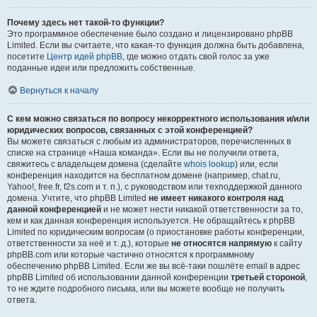
Почему здесь нет такой-то функции?
Это программное обеспечение было создано и лицензировано phpBB
Limited. Если вы считаете, что какая-то функция должна быть добавлена,
посетите
Центр идей phpBB
, где можно отдать свой голос за уже
поданные идеи или предложить собственные.
Вернуться к началу
С кем можно связаться по вопросу некорректного использования и/или
юридических вопросов, связанных с этой конференцией?
Вы можете связаться с любым из администраторов, перечисленных в
списке на странице «Наша команда». Если вы не получили ответа,
свяжитесь с владельцем домена (сделайте
whois lookup
) или, если
конференция находится на бесплатном домене (например, chat.ru,
Yahoo!, free.fr, f2s.com и т. п.), с руководством или техподдержкой данного
домена. Учтите, что phpBB Limited
не имеет никакого контроля над
данной конференцией
и не может нести никакой ответственности за то,
кем и как данная конференция используется. Не обращайтесь к phpBB
Limited по юридическим вопросам (о приостановке работы конференции,
ответственности за неё и т. д.), которые
не относятся напрямую
к сайту
phpBB.com или которые частично относятся к программному
обеспечению phpBB Limited. Если же вы всё-таки пошлёте email в адрес
phpBB Limited об использовании данной конференции
третьей стороной
,
то не ждите подробного письма, или вы можете вообще не получить
ответа.