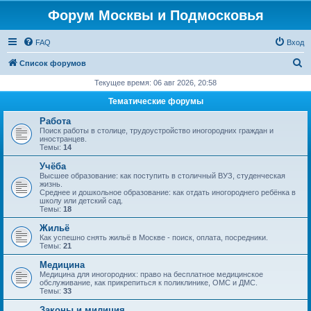
Форум Москвы и Подмосковья
FAQ
Вход
П
Список форумов
о
Текущее время: 06 авг 2026, 20:58
и
Тематические форумы
с
Работа
к
Поиск работы в столице, трудоустройство иногородних граждан и
иностранцев.
Темы:
14
Учёба
Высшее образование: как поступить в столичный ВУЗ, студенческая
жизнь.
Среднее и дошкольное образование: как отдать иногороднего ребёнка в
школу или детский сад.
Темы:
18
Жильё
Как успешно снять жильё в Москве - поиск, оплата, посредники.
Темы:
21
Медицина
Медицина для иногородних: право на бесплатное медицинское
обслуживание, как прикрепиться к поликлинике, ОМС и ДМС.
Темы:
33
Законы и милиция